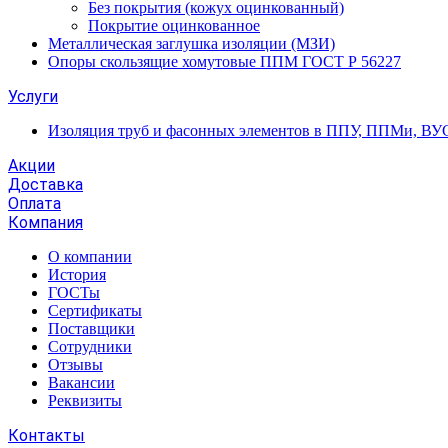
Без покрытия (кожух оцинкованный)
Покрытие оцинкованное
Металлическая заглушка изоляции (МЗИ)
Опоры скользящие хомутовые ППМ ГОСТ Р 56227
Услуги
Изоляция труб и фасонных элементов в ППУ, ППМи, ВУ
Акции
Доставка
Оплата
Компания
О компании
История
ГОСТы
Сертификаты
Поставщики
Сотрудники
Отзывы
Вакансии
Реквизиты
Контакты