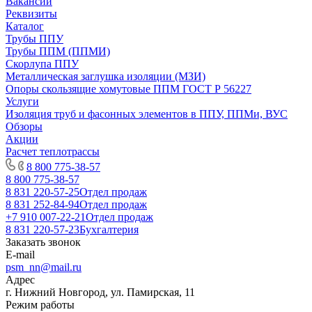
Вакансии
Реквизиты
Каталог
Трубы ППУ
Трубы ППМ (ППМИ)
Скорлупа ППУ
Металлическая заглушка изоляции (МЗИ)
Опоры скользящие хомутовые ППМ ГОСТ Р 56227
Услуги
Изоляция труб и фасонных элементов в ППУ, ППМи, ВУС
Обзоры
Акции
Расчет теплотрассы
8 800 775-38-57
8 800 775-38-57
8 831 220-57-25
Отдел продаж
8 831 252-84-94
Отдел продаж
+7 910 007-22-21
Отдел продаж
8 831 220-57-23
Бухгалтерия
Заказать звонок
E-mail
psm_nn@mail.ru
Адрес
г. Нижний Новгород, ул. Памирская, 11
Режим работы