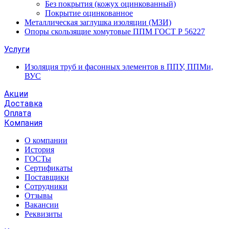
Без покрытия (кожух оцинкованный)
Покрытие оцинкованное
Металлическая заглушка изоляции (МЗИ)
Опоры скользящие хомутовые ППМ ГОСТ Р 56227
Услуги
Изоляция труб и фасонных элементов в ППУ, ППМи,
ВУС
Акции
Доставка
Оплата
Компания
О компании
История
ГОСТы
Сертификаты
Поставщики
Сотрудники
Отзывы
Вакансии
Реквизиты