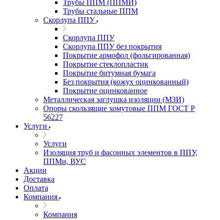
Трубы ППМ (ППМИ)
Трубы стальные ППМ
Скорлупа ППУ
Скорлупа ППУ
Скорлупа ППУ без покрытия
Покрытие армофол (фольгированная)
Покрытие стеклопластик
Покрытие битумная бумага
Без покрытия (кожух оцинкованный)
Покрытие оцинкованное
Металлическая заглушка изоляции (МЗИ)
Опоры скользящие хомутовые ППМ ГОСТ Р
56227
Услуги
Услуги
Изоляция труб и фасонных элементов в ППУ,
ППМи, ВУС
Акции
Доставка
Оплата
Компания
Компания