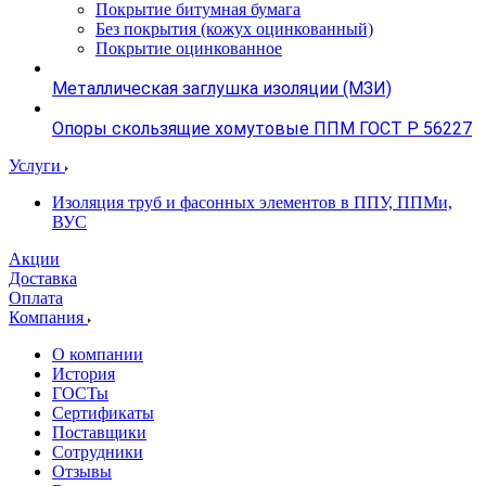
Покрытие битумная бумага
Без покрытия (кожух оцинкованный)
Покрытие оцинкованное
Металлическая заглушка изоляции (МЗИ)
Опоры скользящие хомутовые ППМ ГОСТ Р 56227
Услуги
Изоляция труб и фасонных элементов в ППУ, ППМи,
ВУС
Акции
Доставка
Оплата
Компания
О компании
История
ГОСТы
Сертификаты
Поставщики
Сотрудники
Отзывы