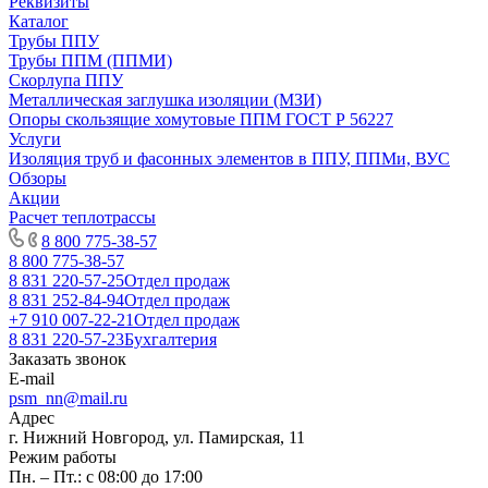
Реквизиты
Каталог
Трубы ППУ
Трубы ППМ (ППМИ)
Скорлупа ППУ
Металлическая заглушка изоляции (МЗИ)
Опоры скользящие хомутовые ППМ ГОСТ Р 56227
Услуги
Изоляция труб и фасонных элементов в ППУ, ППМи, ВУС
Обзоры
Акции
Расчет теплотрассы
8 800 775-38-57
8 800 775-38-57
8 831 220-57-25
Отдел продаж
8 831 252-84-94
Отдел продаж
+7 910 007-22-21
Отдел продаж
8 831 220-57-23
Бухгалтерия
Заказать звонок
E-mail
psm_nn@mail.ru
Адрес
г. Нижний Новгород, ул. Памирская, 11
Режим работы
Пн. – Пт.: с 08:00 до 17:00