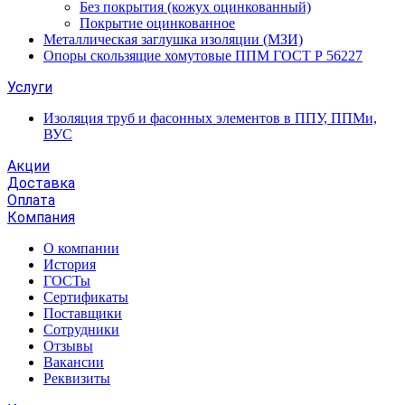
Без покрытия (кожух оцинкованный)
Покрытие оцинкованное
Металлическая заглушка изоляции (МЗИ)
Опоры скользящие хомутовые ППМ ГОСТ Р 56227
Услуги
Изоляция труб и фасонных элементов в ППУ, ППМи,
ВУС
Акции
Доставка
Оплата
Компания
О компании
История
ГОСТы
Сертификаты
Поставщики
Сотрудники
Отзывы
Вакансии
Реквизиты