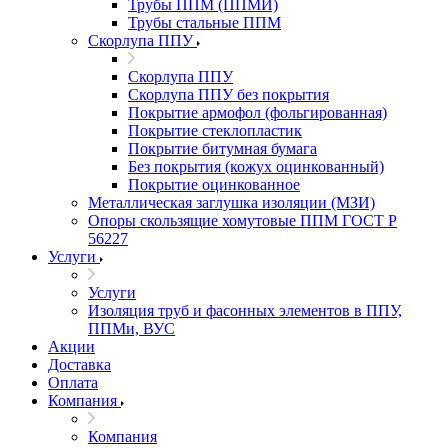
Трубы ППМ (ППМИ)
Трубы стальные ППМ
Скорлупа ППУ
Скорлупа ППУ
Скорлупа ППУ без покрытия
Покрытие армофол (фольгированная)
Покрытие стеклопластик
Покрытие битумная бумага
Без покрытия (кожух оцинкованный)
Покрытие оцинкованное
Металлическая заглушка изоляции (МЗИ)
Опоры скользящие хомутовые ППМ ГОСТ Р
56227
Услуги
Услуги
Изоляция труб и фасонных элементов в ППУ,
ППМи, ВУС
Акции
Доставка
Оплата
Компания
Компания