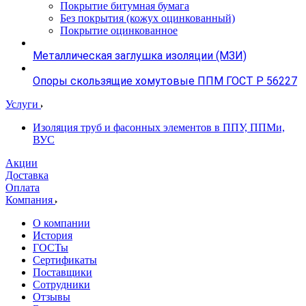
Покрытие битумная бумага
Без покрытия (кожух оцинкованный)
Покрытие оцинкованное
Металлическая заглушка изоляции (МЗИ)
Опоры скользящие хомутовые ППМ ГОСТ Р 56227
Услуги
Изоляция труб и фасонных элементов в ППУ, ППМи,
ВУС
Акции
Доставка
Оплата
Компания
О компании
История
ГОСТы
Сертификаты
Поставщики
Сотрудники
Отзывы