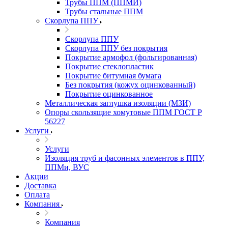
Трубы ППМ (ППМИ)
Трубы стальные ППМ
Скорлупа ППУ
Скорлупа ППУ
Скорлупа ППУ без покрытия
Покрытие армофол (фольгированная)
Покрытие стеклопластик
Покрытие битумная бумага
Без покрытия (кожух оцинкованный)
Покрытие оцинкованное
Металлическая заглушка изоляции (МЗИ)
Опоры скользящие хомутовые ППМ ГОСТ Р
56227
Услуги
Услуги
Изоляция труб и фасонных элементов в ППУ,
ППМи, ВУС
Акции
Доставка
Оплата
Компания
Компания