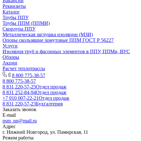
Вакансии
Реквизиты
Каталог
Трубы ППУ
Трубы ППМ (ППМИ)
Скорлупа ППУ
Металлическая заглушка изоляции (МЗИ)
Опоры скользящие хомутовые ППМ ГОСТ Р 56227
Услуги
Изоляция труб и фасонных элементов в ППУ, ППМи, ВУС
Обзоры
Акции
Расчет теплотрассы
8 800 775-38-57
8 800 775-38-57
8 831 220-57-25
Отдел продаж
8 831 252-84-94
Отдел продаж
+7 910 007-22-21
Отдел продаж
8 831 220-57-23
Бухгалтерия
Заказать звонок
E-mail
psm_nn@mail.ru
Адрес
г. Нижний Новгород, ул. Памирская, 11
Режим работы