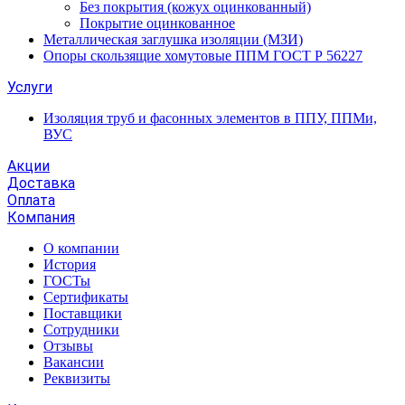
Без покрытия (кожух оцинкованный)
Покрытие оцинкованное
Металлическая заглушка изоляции (МЗИ)
Опоры скользящие хомутовые ППМ ГОСТ Р 56227
Услуги
Изоляция труб и фасонных элементов в ППУ, ППМи,
ВУС
Акции
Доставка
Оплата
Компания
О компании
История
ГОСТы
Сертификаты
Поставщики
Сотрудники
Отзывы
Вакансии
Реквизиты