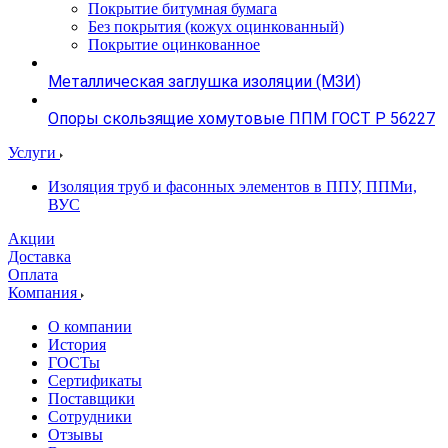
Покрытие битумная бумага
Без покрытия (кожух оцинкованный)
Покрытие оцинкованное
Металлическая заглушка изоляции (МЗИ)
Опоры скользящие хомутовые ППМ ГОСТ Р 56227
Услуги
Изоляция труб и фасонных элементов в ППУ, ППМи,
ВУС
Акции
Доставка
Оплата
Компания
О компании
История
ГОСТы
Сертификаты
Поставщики
Сотрудники
Отзывы