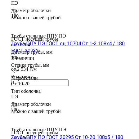
ПЭ
Диаметр оболочки
180
Можно с вашей трубой
Трубы стальные ППУ ПЭ
ГОСТ несущей трубы
Труба ППУ ПЭ ГОСТ оц 10704 Ст 1-3 108x4 / 180
оц 10704
ГОСТ 30732
Диаметр трубы, мм
108
В наличии
Стенка трубы, мм
от 2 534 ₽/м
3,5
В корзину
Марка стали
Ст 10-20
Тип оболочка
ПЭ
Диаметр оболочки
200
Можно с вашей трубой
Трубы стальные ППУ ПЭ
ГОСТ несущей трубы
Труба ППУ ПЭ ГОСТ 20295 Ст 10-20 108x5 / 180
оц 10704