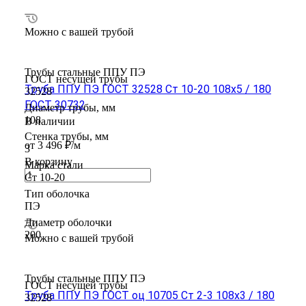
Можно с вашей трубой
Трубы стальные ППУ ПЭ
ГОСТ несущей трубы
Труба ППУ ПЭ ГОСТ 32528 Ст 10-20 108x5 / 180
32528
ГОСТ 30732
Диаметр трубы, мм
108
В наличии
Стенка трубы, мм
от 3 496 ₽/м
3
В корзину
Марка стали
Ст 10-20
Тип оболочка
ПЭ
Диаметр оболочки
200
Можно с вашей трубой
Трубы стальные ППУ ПЭ
ГОСТ несущей трубы
Труба ППУ ПЭ ГОСТ оц 10705 Ст 2-3 108x3 / 180
32528