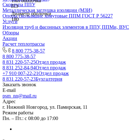
Тип оболочка
Скорлупа ППУ
ПЭ
Металлическая заглушка изоляции (МЗИ)
Диаметр оболочки
Опоры скользящие хомутовые ППМ ГОСТ Р 56227
180
Услуги
Изоляция труб и фасонных элементов в ППУ, ППМи, ВУС
Обзоры
Акции
Расчет теплотрассы
8 800 775-38-57
8 800 775-38-57
8 831 220-57-25
Отдел продаж
8 831 252-84-94
Отдел продаж
+7 910 007-22-21
Отдел продаж
8 831 220-57-23
Бухгалтерия
Заказать звонок
E-mail
psm_nn@mail.ru
Адрес
г. Нижний Новгород, ул. Памирская, 11
Режим работы
Пн. – Пт.: с 08:00 до 17:00