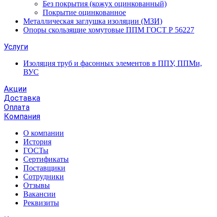
Без покрытия (кожух оцинкованный)
Покрытие оцинкованное
Металлическая заглушка изоляции (МЗИ)
Опоры скользящие хомутовые ППМ ГОСТ Р 56227
Услуги
Изоляция труб и фасонных элементов в ППУ, ППМи,
ВУС
Акции
Доставка
Оплата
Компания
О компании
История
ГОСТы
Сертификаты
Поставщики
Сотрудники
Отзывы
Вакансии
Реквизиты