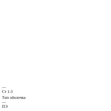
Характеристики
ГОСТ несущей трубы
?
Основная труба
—
10706
Диаметр трубы, мм
—
108
Стенка трубы, мм
—
4
Марка стали
—
Ст 1-3
Тип оболочка
—
ПЭ