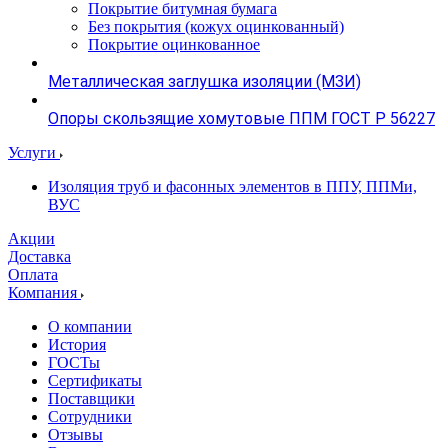
Покрытие битумная бумага
Без покрытия (кожух оцинкованный)
Покрытие оцинкованное
Металлическая заглушка изоляции (МЗИ)
Опоры скользящие хомутовые ППМ ГОСТ Р 56227
Услуги
Изоляция труб и фасонных элементов в ППУ, ППМи,
ВУС
Акции
Доставка
Оплата
Компания
О компании
История
ГОСТы
Сертификаты
Поставщики
Сотрудники
Отзывы