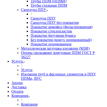
Трубы ППМ (ППМИ)
Трубы стальные ППМ
Скорлупа ППУ
Скорлупа ППУ
Скорлупа ППУ без покрытия
Покрытие армофол (фольгированная)
Покрытие стеклопластик
Покрытие битумная бумага
Без покрытия (кожух оцинкованный)
Покрытие оцинкованное
Металлическая заглушка изоляции (МЗИ)
Опоры скользящие хомутовые ППМ ГОСТ Р
56227
Услуги
Услуги
Изоляция труб и фасонных элементов в ППУ,
ППМи, ВУС
Акции
Доставка
Оплата
Компания
Компания