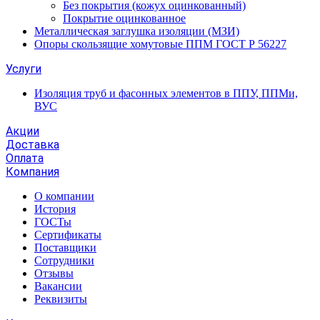
Без покрытия (кожух оцинкованный)
Покрытие оцинкованное
Металлическая заглушка изоляции (МЗИ)
Опоры скользящие хомутовые ППМ ГОСТ Р 56227
Услуги
Изоляция труб и фасонных элементов в ППУ, ППМи,
ВУС
Акции
Доставка
Оплата
Компания
О компании
История
ГОСТы
Сертификаты
Поставщики
Сотрудники
Отзывы
Вакансии
Реквизиты