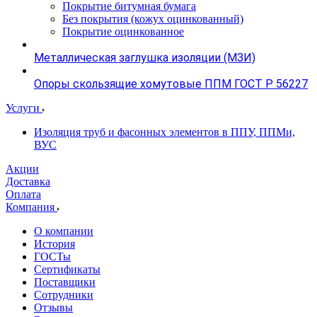
Покрытие битумная бумага
Без покрытия (кожух оцинкованный)
Покрытие оцинкованное
Металлическая заглушка изоляции (МЗИ)
Опоры скользящие хомутовые ППМ ГОСТ Р 56227
Услуги
Изоляция труб и фасонных элементов в ППУ, ППМи,
ВУС
Акции
Доставка
Оплата
Компания
О компании
История
ГОСТы
Сертификаты
Поставщики
Сотрудники
Отзывы