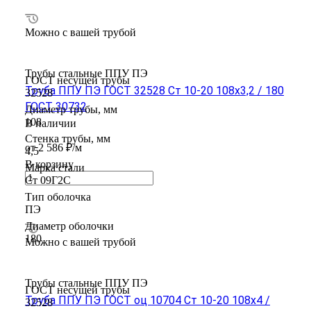
Можно с вашей трубой
Трубы стальные ППУ ПЭ
ГОСТ несущей трубы
Труба ППУ ПЭ ГОСТ 32528 Ст 10-20 108x3,2 / 180
32528
ГОСТ 30732
Диаметр трубы, мм
108
В наличии
Стенка трубы, мм
от 2 586 ₽/м
4,5
В корзину
Марка стали
Ст 09Г2С
Тип оболочка
ПЭ
Диаметр оболочки
180
Можно с вашей трубой
Трубы стальные ППУ ПЭ
ГОСТ несущей трубы
Труба ППУ ПЭ ГОСТ оц 10704 Ст 10-20 108x4 /
32528