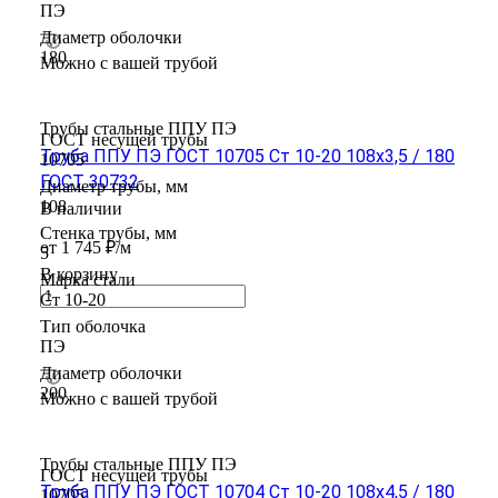
ПЭ
Диаметр оболочки
180
Можно с вашей трубой
Трубы стальные ППУ ПЭ
ГОСТ несущей трубы
Труба ППУ ПЭ ГОСТ 10705 Ст 10-20 108x3,5 / 180
10705
ГОСТ 30732
Диаметр трубы, мм
108
В наличии
Стенка трубы, мм
от 1 745 ₽/м
5
В корзину
Марка стали
Ст 10-20
Тип оболочка
ПЭ
Диаметр оболочки
200
Можно с вашей трубой
Трубы стальные ППУ ПЭ
ГОСТ несущей трубы
Труба ППУ ПЭ ГОСТ 10704 Ст 10-20 108x4,5 / 180
10705