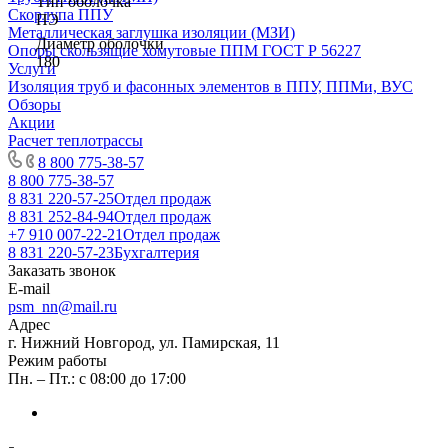
Тип оболочка
Скорлупа ППУ
ПЭ
Металлическая заглушка изоляции (МЗИ)
Диаметр оболочки
Опоры скользящие хомутовые ППМ ГОСТ Р 56227
180
Услуги
Изоляция труб и фасонных элементов в ППУ, ППМи, ВУС
Обзоры
Акции
Расчет теплотрассы
8 800 775-38-57
8 800 775-38-57
8 831 220-57-25
Отдел продаж
8 831 252-84-94
Отдел продаж
+7 910 007-22-21
Отдел продаж
8 831 220-57-23
Бухгалтерия
Заказать звонок
E-mail
psm_nn@mail.ru
Адрес
г. Нижний Новгород, ул. Памирская, 11
Режим работы
Пн. – Пт.: с 08:00 до 17:00