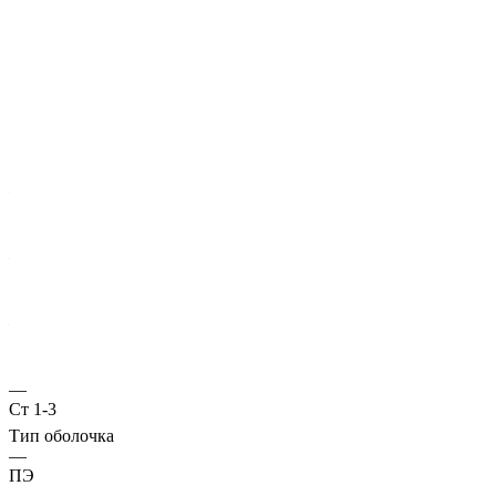
Характеристики
ГОСТ несущей трубы
?
Основная труба
—
10706
Диаметр трубы, мм
—
108
Стенка трубы, мм
—
3
Марка стали
—
Ст 1-3
Тип оболочка
—
ПЭ