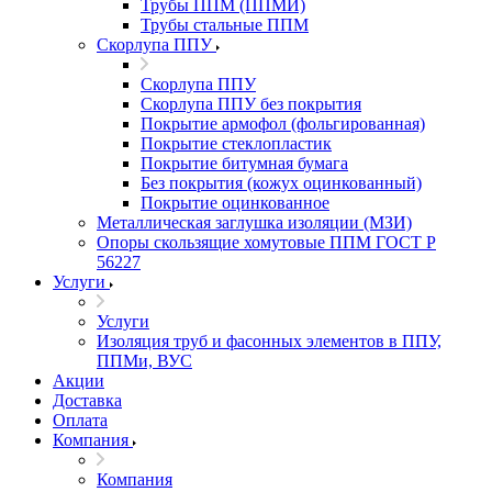
Трубы ППМ (ППМИ)
Трубы стальные ППМ
Скорлупа ППУ
Скорлупа ППУ
Скорлупа ППУ без покрытия
Покрытие армофол (фольгированная)
Покрытие стеклопластик
Покрытие битумная бумага
Без покрытия (кожух оцинкованный)
Покрытие оцинкованное
Металлическая заглушка изоляции (МЗИ)
Опоры скользящие хомутовые ППМ ГОСТ Р
56227
Услуги
Услуги
Изоляция труб и фасонных элементов в ППУ,
ППМи, ВУС
Акции
Доставка
Оплата
Компания
Компания