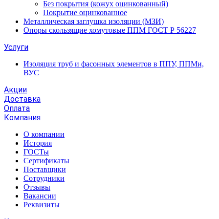
Без покрытия (кожух оцинкованный)
Покрытие оцинкованное
Металлическая заглушка изоляции (МЗИ)
Опоры скользящие хомутовые ППМ ГОСТ Р 56227
Услуги
Изоляция труб и фасонных элементов в ППУ, ППМи,
ВУС
Акции
Доставка
Оплата
Компания
О компании
История
ГОСТы
Сертификаты
Поставщики
Сотрудники
Отзывы
Вакансии
Реквизиты