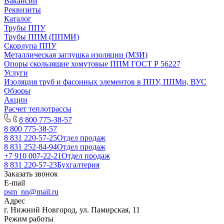
Вакансии
Реквизиты
Каталог
Трубы ППУ
Трубы ППМ (ППМИ)
Скорлупа ППУ
Металлическая заглушка изоляции (МЗИ)
Опоры скользящие хомутовые ППМ ГОСТ Р 56227
Услуги
Изоляция труб и фасонных элементов в ППУ, ППМи, ВУС
Обзоры
Акции
Расчет теплотрассы
8 800 775-38-57
8 800 775-38-57
8 831 220-57-25
Отдел продаж
8 831 252-84-94
Отдел продаж
+7 910 007-22-21
Отдел продаж
8 831 220-57-23
Бухгалтерия
Заказать звонок
E-mail
psm_nn@mail.ru
Адрес
г. Нижний Новгород, ул. Памирская, 11
Режим работы