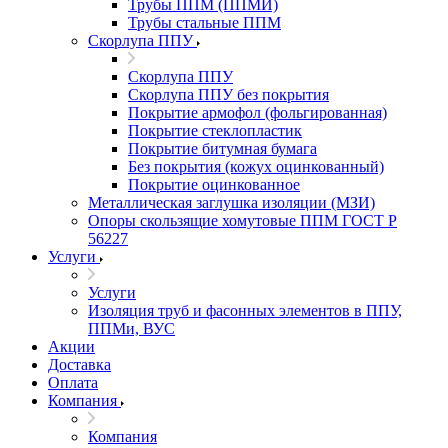
Трубы ППМ (ППМИ)
Трубы стальные ППМ
Скорлупа ППУ
Скорлупа ППУ
Скорлупа ППУ без покрытия
Покрытие армофол (фольгированная)
Покрытие стеклопластик
Покрытие битумная бумага
Без покрытия (кожух оцинкованный)
Покрытие оцинкованное
Металлическая заглушка изоляции (МЗИ)
Опоры скользящие хомутовые ППМ ГОСТ Р
56227
Услуги
Услуги
Изоляция труб и фасонных элементов в ППУ,
ППМи, ВУС
Акции
Доставка
Оплата
Компания
Компания