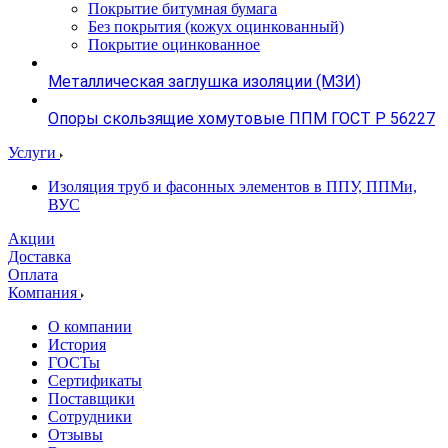
Покрытие битумная бумага
Без покрытия (кожух оцинкованный)
Покрытие оцинкованное
Металлическая заглушка изоляции (МЗИ)
Опоры скользящие хомутовые ППМ ГОСТ Р 56227
Услуги
Изоляция труб и фасонных элементов в ППУ, ППМи,
ВУС
Акции
Доставка
Оплата
Компания
О компании
История
ГОСТы
Сертификаты
Поставщики
Сотрудники
Отзывы